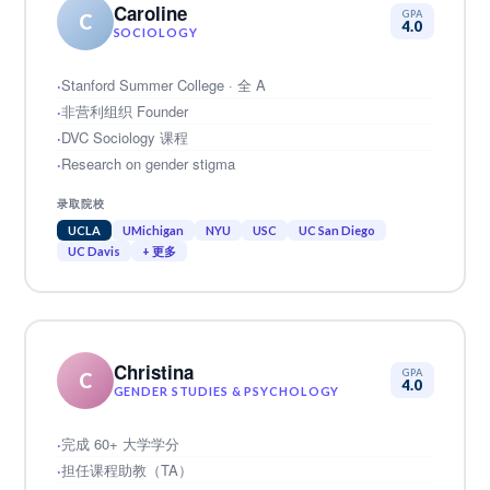
Caroline
GPA
C
4.0
SOCIOLOGY
Stanford Summer College · 全 A
非营利组织 Founder
DVC Sociology 课程
Research on gender stigma
录取院校
UCLA
UMichigan
NYU
USC
UC San Diego
UC Davis
+ 更多
Christina
GPA
C
4.0
GENDER STUDIES & PSYCHOLOGY
完成 60+ 大学学分
担任课程助教（TA）