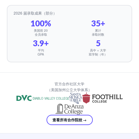
2026 届录取成果（部分）
100%
35+
美国前 20
累计
全员录取
录取封数
3.9+
5
平均
高中 + 大学
GPA
双学制（年）
🦅 English Buffet · Bird
官方合作社区大学
（美国加州公立大学体系）
查看所有合作院校 →